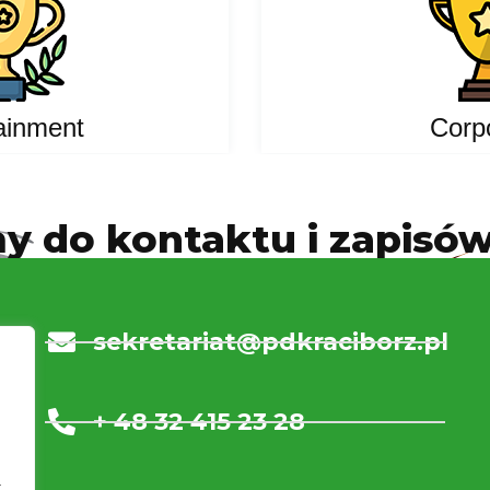
ainment
Corp
 do kontaktu i zapisów
sekretariat@pdkraciborz.pl
+ 48 32 415 23 28
a