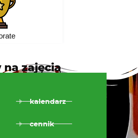
orate
 na zajęcia
kalendarz
cennik